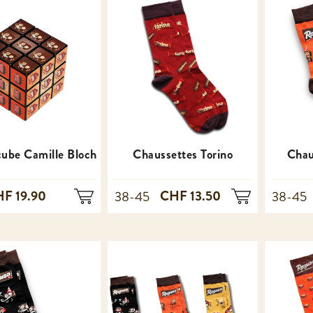
cube Camille Bloch
Chaussettes Torino
Chau
F 19.90
CHF 13.50
38-45
38-45