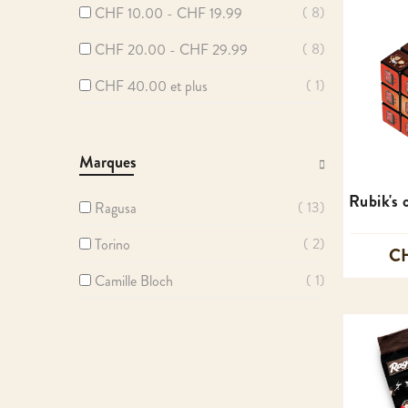
8
CHF 10.00
-
CHF 19.99
8
CHF 20.00
-
CHF 29.99
1
CHF 40.00
et plus
Marques
Rubik's 
13
Ragusa
2
Torino
CH
1
Camille Bloch