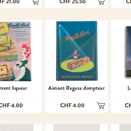
F 21.00
CHF 25.50
C
mant liqueur
Aimant Ragusa dompteur
L
CHF 4.00
CHF 4.00
CH