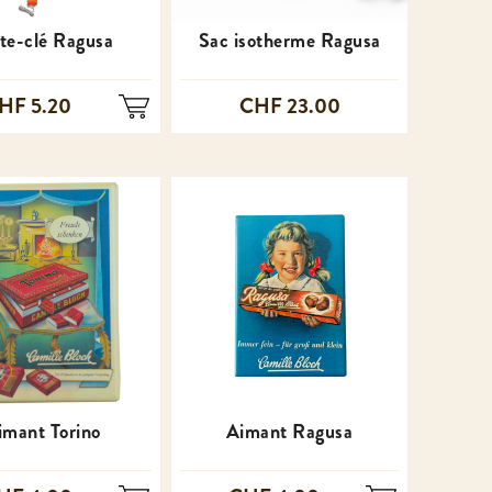
te-clé Ragusa
Sac isotherme Ragusa
HF 5.20
CHF 23.00
imant Torino
Aimant Ragusa