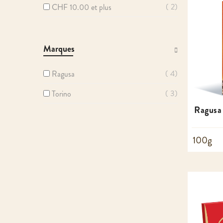
2
CHF 10.00
et plus
Marques
4
Ragusa
3
Torino
Ragusa 
100g