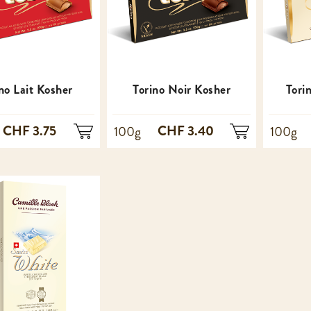
no Lait Kosher
Torino Noir Kosher
Tori
CHF 3.75
CHF 3.40
100g
100g