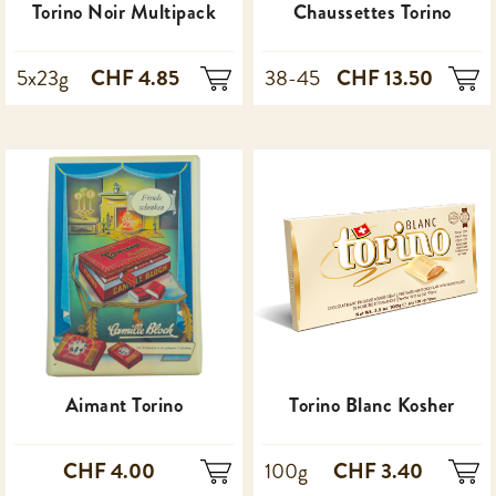
Torino Noir Multipack
Chaussettes Torino
CHF 4.85
CHF 13.50
5x23g
38-45
Aimant Torino
Torino Blanc Kosher
CHF 4.00
CHF 3.40
100g