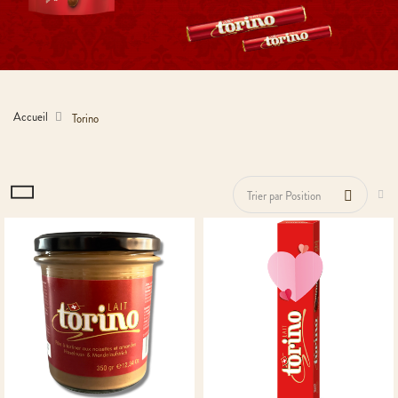
ACHETER MAINTENANT
Accueil
Torino
PA