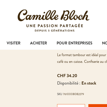
LIVRAISON SUSPENDUE EN RAISON DES FORTES CHALEUR
RAGUSA CLASSIQU
VISITER
ACHETER
POUR ENTREPRISES
NO
40x25g
Le format tambour est idéal pour 
café ou en caisse. Confiserie au ch
CHF 34.20
Disponibilité :
En stock
SKU
7610008082279