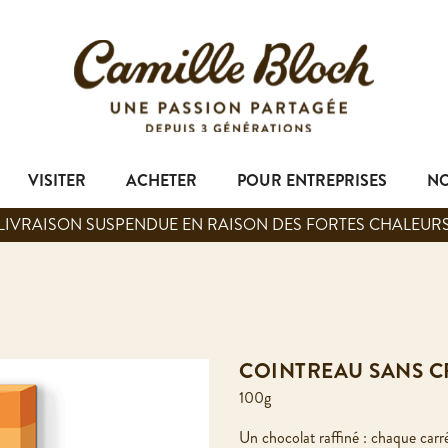
VISITER
ACHETER
POUR ENTREPRISES
NO
LIVRAISON SUSPENDUE EN RAISON DES FORTES CHALEUR
COINTREAU SANS C
100g
Un chocolat raffiné : chaque carr