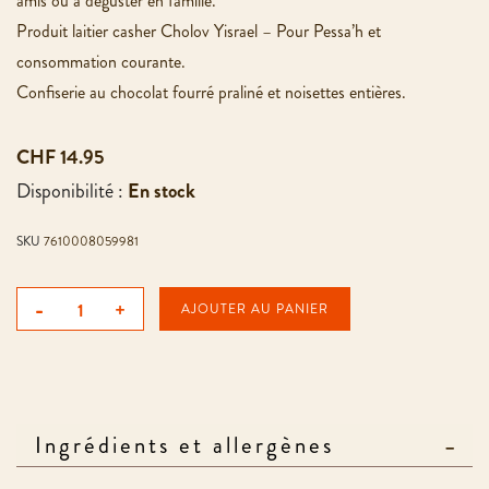
amis ou à déguster en famille.
Produit laitier casher Cholov Yisrael – Pour Pessa’h et
consommation courante.
Confiserie au chocolat fourré praliné et noisettes entières.
CHF 14.95
Disponibilité :
En stock
SKU
7610008059981
-
+
AJOUTER AU PANIER
Ingrédients et allergènes