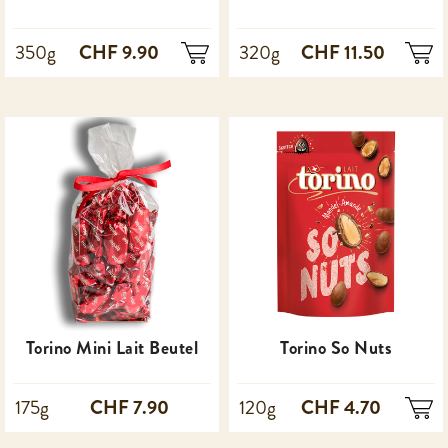
CHF 9.90
CHF 11.50
350g
320g
Torino Mini Lait Beutel
Torino So Nuts
CHF 7.90
CHF 4.70
175g
120g