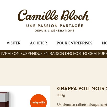
VISITER
ACHETER
POUR ENTREPRISES
NO
LIVRAISON SUSPENDUE EN RAISON DES FORTES CHALEUR
GRAPPA POLI NOIR
100g
Indisponible
Un chocolat raffiné : chaque carr