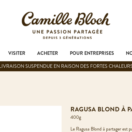
VISITER
ACHETER
POUR ENTREPRISES
NO
LIVRAISON SUSPENDUE EN RAISON DES FORTES CHALEUR
RAGUSA BLOND À 
400g
Le Ragusa Blond à partager est pa