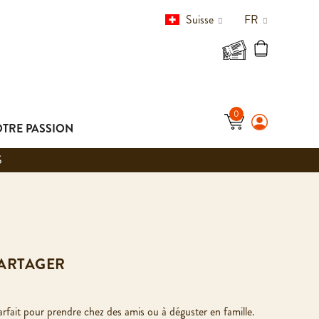
Suisse
FR
TRE PASSION
S
PARTAGER
rfait pour prendre chez des amis ou à déguster en famille.